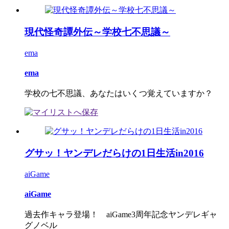
現代怪奇譚外伝～学校七不思議～
ema
ema
学校の七不思議、あなたはいくつ覚えていますか？
グサッ！ヤンデレだらけの1日生活in2016
aiGame
aiGame
過去作キャラ登場！ aiGame3周年記念ヤンデレギャ
グノベル