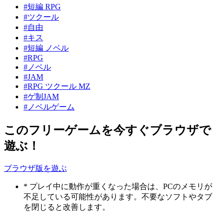
#短編 RPG
#ツクール
#自由
#キス
#短編 ノベル
#RPG
#ノベル
#JAM
#RPG ツクール MZ
#ゲ制JAM
#ノベルゲーム
このフリーゲームを今すぐブラウザで
遊ぶ！
ブラウザ版を遊ぶ
* プレイ中に動作が重くなった場合は、PCのメモリが
不足している可能性があります。不要なソフトやタブ
を閉じると改善します。