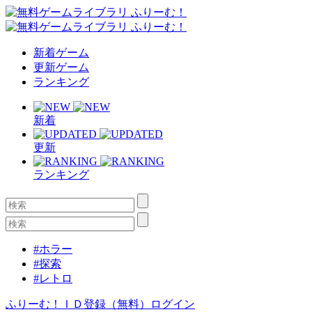
新着ゲーム
更新ゲーム
ランキング
新着
更新
ランキング
#ホラー
#探索
#レトロ
ふりーむ！ＩＤ登録（無料）
ログイン