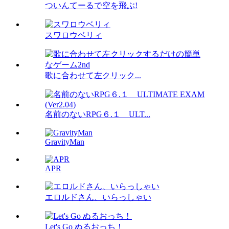
ついんてーるで空を飛ぶ!
スワロウベリィ
歌に合わせて左クリック...
名前のないRPG６.１ ULT...
GravityMan
APR
エロルドさん、いらっしゃい
Let's Go ぬるおっち！