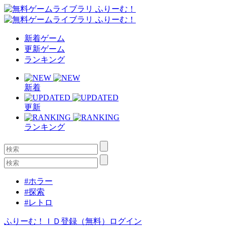
新着ゲーム
更新ゲーム
ランキング
新着
更新
ランキング
#ホラー
#探索
#レトロ
ふりーむ！ＩＤ登録（無料）
ログイン