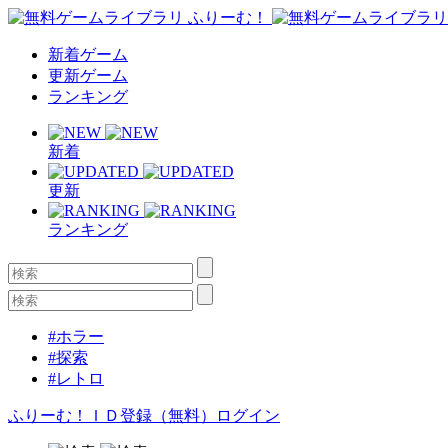
新着ゲーム
更新ゲーム
ランキング
新着
更新
ランキング
#ホラー
#探索
#レトロ
ふりーむ！ＩＤ登録（無料）
ログイン