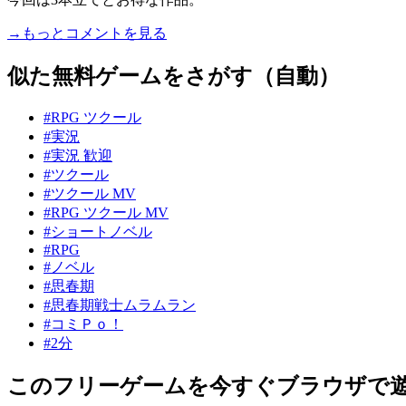
→もっとコメントを見る
似た無料ゲームをさがす（自動）
#RPG ツクール
#実況
#実況 歓迎
#ツクール
#ツクール MV
#RPG ツクール MV
#ショートノベル
#RPG
#ノベル
#思春期
#思春期戦士ムラムラン
#コミＰｏ！
#2分
このフリーゲームを今すぐブラウザで