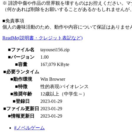
※ 誹謗中傷や作品の世界観を壊すものはお控えください。マ
（何かあれば削除をお願いすることがあるかもしれませんが
■免責事項
個人の趣味活動のため、動作や内容について保証はありませ
ReadMe(説明書・クレジット表記など)
■ファイル名
tayousei156.zip
■バージョン
1.00
■容量
167,079 KByte
■必要ランタイム
■動作環境
Win Browser
■特徴
性的表現/バイオレンス
■推奨年齢
12歳以上（中学生～）
■登録日
2023-01-29
■ファイル更新日
2023-01-29
■情報更新日
2023-01-29
#ノベルゲーム