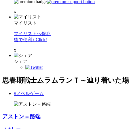
x
マイリスト
マイリストへ保存
後で便利♪ Click!
x
シェア
思春期戦士ムラムランＴ～辿り着いた場
#ノベルゲーム
アストン＝路端
フォロー