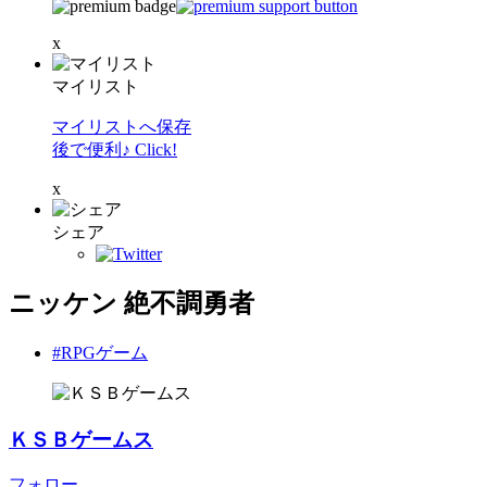
x
マイリスト
マイリストへ保存
後で便利♪ Click!
x
シェア
ニッケン 絶不調勇者
#RPGゲーム
ＫＳＢゲームス
フォロー