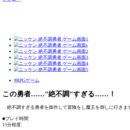
#RPGゲーム
この勇者……"絶不調"すぎる……！
絶不調すぎる勇者を操作して冒険をし魔王を倒しに行きま
■プレイ時間
15分程度