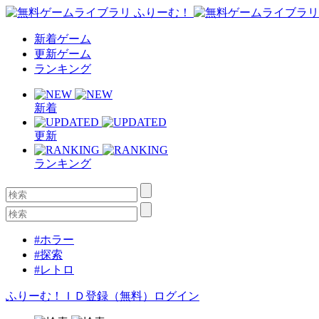
新着ゲーム
更新ゲーム
ランキング
新着
更新
ランキング
#ホラー
#探索
#レトロ
ふりーむ！ＩＤ登録（無料）
ログイン