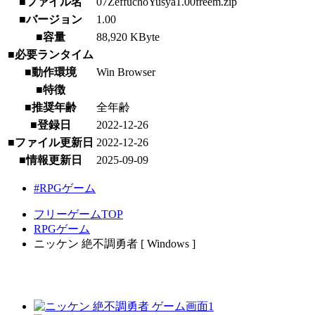
■ファイル名
07ZeffuchoYusya1.00freem.zip
■バージョン
1.00
■容量
88,920 KByte
■必要ランタイム
■動作環境
Win Browser
■特徴
■推奨年齢
全年齢
■登録日
2022-12-26
■ファイル更新日
2022-12-26
■情報更新日
2025-09-09
#RPGゲーム
フリーゲームTOP
RPGゲーム
ニッケン 絶不調勇者 [ Windows ]