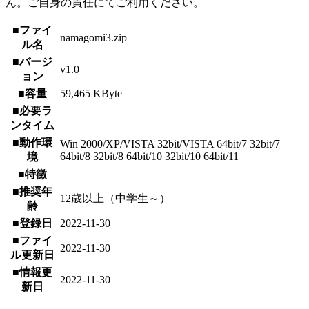
ん。ご自身の責任にてご利用ください。
■ファイ
namagomi3.zip
ル名
■バージ
v1.0
ョン
■容量
59,465 KByte
■必要ラ
ンタイム
■動作環
Win 2000/XP/VISTA 32bit/VISTA 64bit/7 32bit/7
64bit/8 32bit/8 64bit/10 32bit/10 64bit/11
境
■特徴
■推奨年
12歳以上（中学生～）
齢
■登録日
2022-11-30
■ファイ
2022-11-30
ル更新日
■情報更
2022-11-30
新日