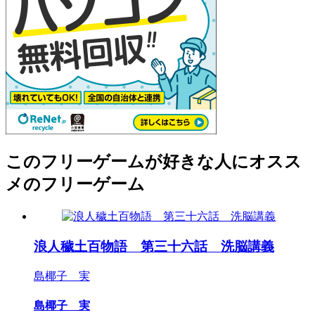
このフリーゲームが好きな人にオスス
メのフリーゲーム
浪人穢土百物語 第三十六話 洗脳講義
島椰子 実
島椰子 実