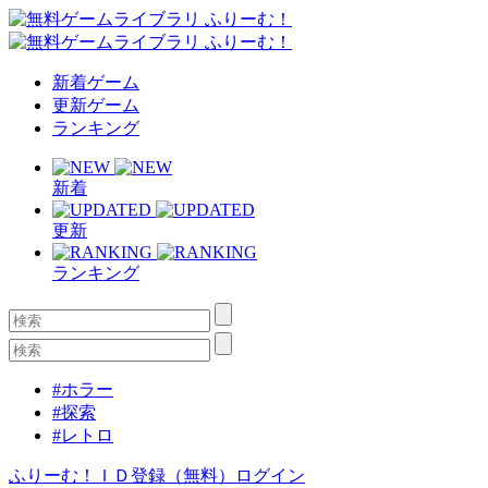
新着ゲーム
更新ゲーム
ランキング
新着
更新
ランキング
#ホラー
#探索
#レトロ
ふりーむ！ＩＤ登録（無料）
ログイン