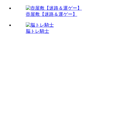
壺屋敷【迷路＆運ゲー】
脳トレ騎士