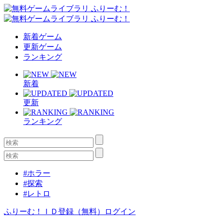
新着ゲーム
更新ゲーム
ランキング
新着
更新
ランキング
#ホラー
#探索
#レトロ
ふりーむ！ＩＤ登録（無料）
ログイン