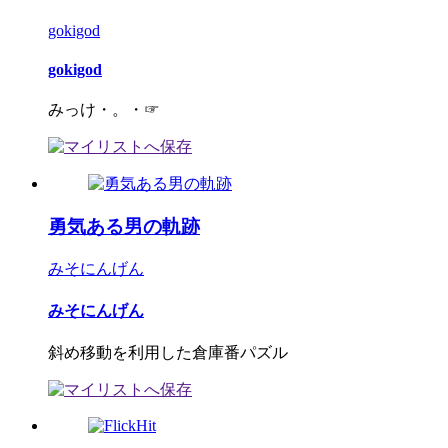
gokigod
gokigod
みっけ・。・☞
勇気ある男の軌跡
みそにんげん
みそにんげん
斜め移動を利用した倉庫番パズル