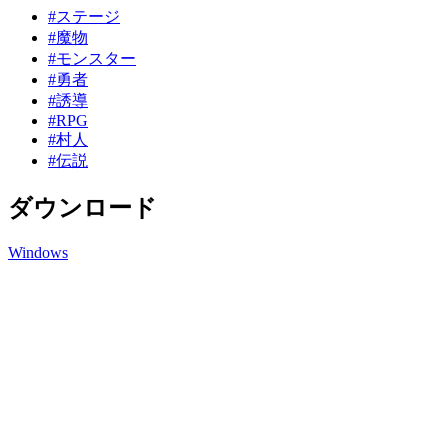
#ステージ
#魔物
#モンスター
#勇者
#誘導
#RPG
#村人
#伝説
ダウンロード
Windows