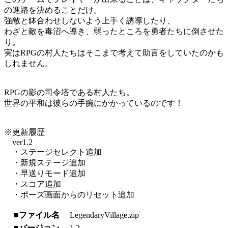
の進路を決めることだけ。
強敵と鉢合わせしないよう上手く誘導したり、
わざと敵を毒沼へ導き、弱ったところを勇者たちに倒させた
り。
実はRPGの村人たちはそこまで考えて助言をしていたのかも
しれません。
RPGの影の司令塔である村人たち。
世界の平和は彼らの手腕にかかっているのです！
※更新履歴
ver1.2
・ステージセレクト追加
・新規ステージ追加
・早送りモード追加
・スコア追加
・ポーズ画面からのリセット追加
■ファイル名
LegendaryVillage.zip
■バージョン
1.2