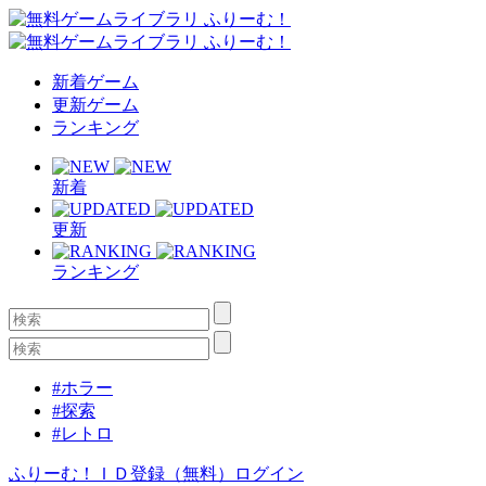
新着ゲーム
更新ゲーム
ランキング
新着
更新
ランキング
#ホラー
#探索
#レトロ
ふりーむ！ＩＤ登録（無料）
ログイン