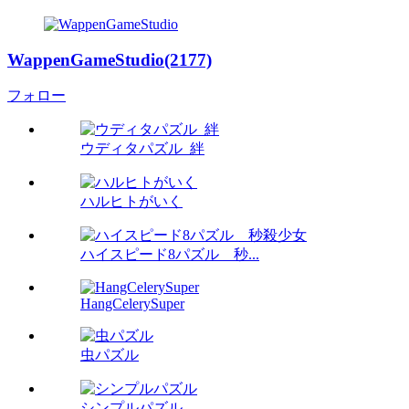
WappenGameStudio(2177)
フォロー
ウディタパズル_絆
ハルヒトがいく
ハイスピード8パズル 秒...
HangCelerySuper
虫パズル
シンプルパズル