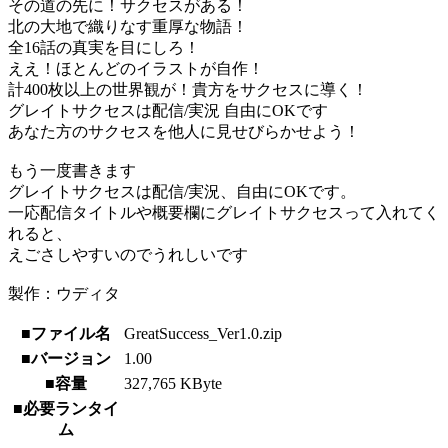
その道の先に！サクセスがある！
北の大地で織りなす重厚な物語！
全16話の真実を目にしろ！
ええ！ほとんどのイラストが自作！
計400枚以上の世界観が！貴方をサクセスに導く！
グレイトサクセスは配信/実況 自由にOKです
あなた方のサクセスを他人に見せびらかせよう！
もう一度書きます
グレイトサクセスは配信/実況、自由にOKです。
一応配信タイトルや概要欄にグレイトサクセスって入れてく
れると、
えごさしやすいのでうれしいです
製作：ウディタ
■ファイル名
GreatSuccess_Ver1.0.zip
■バージョン
1.00
■容量
327,765 KByte
■必要ランタイ
ム