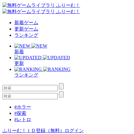
新着ゲーム
更新ゲーム
ランキング
新着
更新
ランキング
#ホラー
#探索
#レトロ
ふりーむ！ＩＤ登録（無料）
ログイン