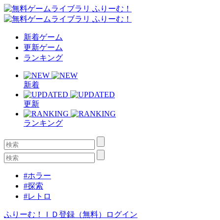
新着ゲーム
更新ゲーム
ランキング
新着
更新
ランキング
#ホラー
#探索
#レトロ
ふりーむ！ＩＤ登録（無料）
ログイン