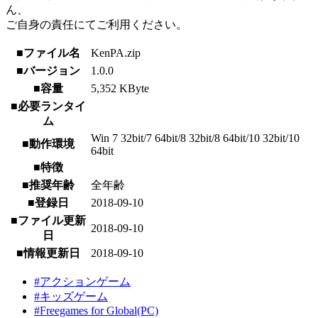
ん、
ご自身の責任にてご利用ください。
■ファイル名
KenPA.zip
■バージョン
1.0.0
■容量
5,352 KByte
■必要ランタイ
ム
Win 7 32bit/7 64bit/8 32bit/8 64bit/10 32bit/10
■動作環境
64bit
■特徴
■推奨年齢
全年齢
■登録日
2018-09-10
■ファイル更新
2018-09-10
日
■情報更新日
2018-09-10
#アクションゲーム
#キッズゲーム
#Freegames for Global(PC)