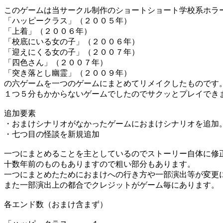
このゲームは当サークル制作のショートショート学校系ホラ
「ハッピークラス」（２００５年）
「上着」（２００６年）
「校底にいる女の子」（２００６年）
「迎えにくる女の子」（２００７年）
「四色さん」（２００７年）
「突き落とし幽霊」（２００９年）
の六ゲームを一つのゲームにまとめてリメイクしたものです
１つ５分もかからないゲームでしたのでサクッとプレイでき
追加要素
・おまけシナリオがなかったゲームにおまけシナリオを追加
・七つ目の怪談を新規追加
一つにまとめることを主としているのでストーリー自体に修
十数年前のものもありますので粗い部分もあります。
一つにまとめたためにおまけへの行き方や一部演出等が変更
また一部演出上の都合でクレジットがゲーム毎にあります。
各エンド数（おまけ含まず）