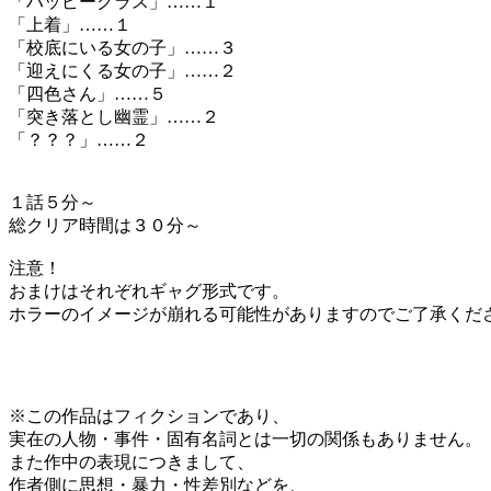
「ハッピークラス」……１
「上着」……１
「校底にいる女の子」……３
「迎えにくる女の子」……２
「四色さん」……５
「突き落とし幽霊」……２
「？？？」……２
１話５分～
総クリア時間は３０分～
注意！
おまけはそれぞれギャグ形式です。
ホラーのイメージが崩れる可能性がありますのでご了承くだ
※この作品はフィクションであり、
実在の人物・事件・固有名詞とは一切の関係もありません。
また作中の表現につきまして、
作者側に思想・暴力・性差別などを、