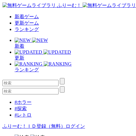
新着ゲーム
更新ゲーム
ランキング
新着
更新
ランキング
#ホラー
#探索
#レトロ
ふりーむ！ＩＤ登録（無料）
ログイン