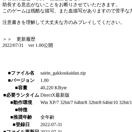
助長する意志がないことをお断りさせていただきます。
このゲームは残酷な描写、また血描写がありますので苦手な
注意書きを理解して大丈夫な方のみプレイしてください。
＞＞ 更新履歴
2022/07/31 ver 1.00公開
■ファイル名
sairin_gakkoukaidan.zip
■バージョン
1.00
■容量
40,220 KByte
■必要ランタイム
DirectX最新版
■動作環境
Win XP/7 32bit/7 64bit/8 32bit/8 64bit/10 32bit/1
■特徴
■推奨年齢
全年齢
■登録日
2022-07-31
■ファイル更新日
2022-07-31