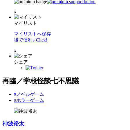
x
マイリスト
マイリストへ保存
後で便利♪ Click!
x
シェア
再臨／学校怪談七不思議
#ノベルゲーム
#ホラーゲーム
神波裕太