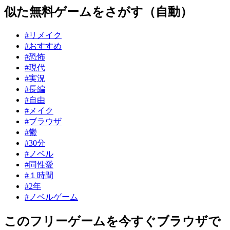
似た無料ゲームをさがす（自動）
#リメイク
#おすすめ
#恐怖
#現代
#実況
#長編
#自由
#メイク
#ブラウザ
#鬱
#30分
#ノベル
#同性愛
#１時間
#2年
#ノベルゲーム
このフリーゲームを今すぐブラウザで