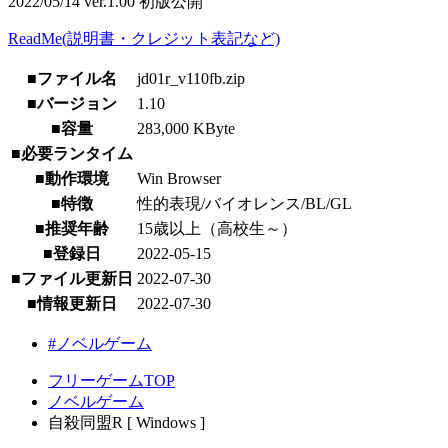
2022/05/14 ver.1.00 初版公開
ReadMe(説明書・クレジット表記など)
■ファイル名
jd01r_v110fb.zip
■バージョン
1.10
■容量
283,000 KByte
■必要ランタイム
■動作環境
Win Browser
■特徴
性的表現/バイオレンス/BL/GL
■推奨年齢
15歳以上（高校生～）
■登録日
2022-05-15
■ファイル更新日
2022-07-30
■情報更新日
2022-07-30
#ノベルゲーム
フリーゲームTOP
ノベルゲーム
自殺同盟R [ Windows ]