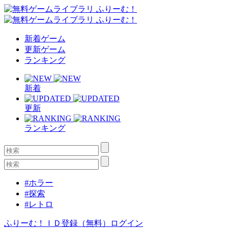
新着ゲーム
更新ゲーム
ランキング
新着
更新
ランキング
#ホラー
#探索
#レトロ
ふりーむ！ＩＤ登録（無料）
ログイン