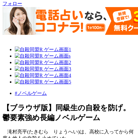
フォロー
#ノベルゲーム
【ブラウザ版】同級生の自殺を防げ。
鬱要素強め長編ノベルゲーム
滝村亮平(たきむら りょうへい)は、高校に入ってから何