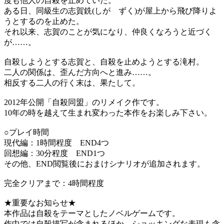
度も他人の自殺を止めていた。
ある日、同級生の志賀銑(しが ずく)が屋上から飛び降りよ
うとするのを止めた。
それ以来、志賀のことが気になり、仲良くなろうと近づく
が……。
自殺しようとする志賀と、自殺を止めようとする滝村。
二人の関係は、歪んだ方向へと進み……。
相反する二人の行く末は、果たして。
2012年公開「自殺同盟」のリメイク作です。
10年の時を越えて生まれ変わった本作をお楽しみ下さい。
○プレイ時間
現代編：1時間程度 END4つ
回想編：30分程度 END1つ
その他、END閲覧後におまけシナリオが追加されます。
完全クリアまで：4時間程度
★重要なお知らせ★
本作品は自殺をテーマとしたノベルゲームです。
作中では自殺描写が含まれるほか、ショッキングな表現も含