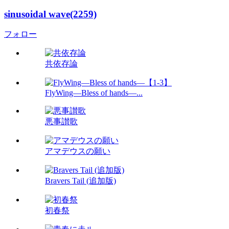
sinusoidal wave(2259)
フォロー
共依存論
FlyWing―Bless of hands―...
悪事讃歌
アマデウスの願い
Bravers Tail (追加版)
初春祭