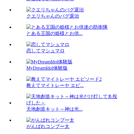
クエリちゃんのバグ退治
とある王国の姫様とお供...
恋してマシュマロ
MyDreamIdol体験版
教えてマイトレーヤ エピ...
天地創造キット～神は光...
がんばれコンプー太