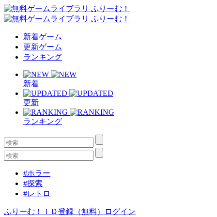
新着ゲーム
更新ゲーム
ランキング
新着
更新
ランキング
#ホラー
#探索
#レトロ
ふりーむ！ＩＤ登録（無料）
ログイン