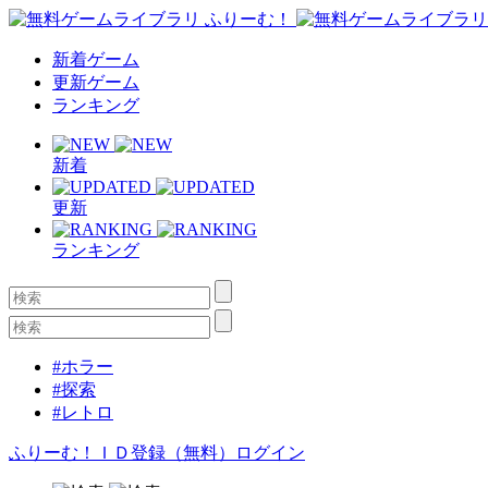
新着ゲーム
更新ゲーム
ランキング
新着
更新
ランキング
#ホラー
#探索
#レトロ
ふりーむ！ＩＤ登録（無料）
ログイン