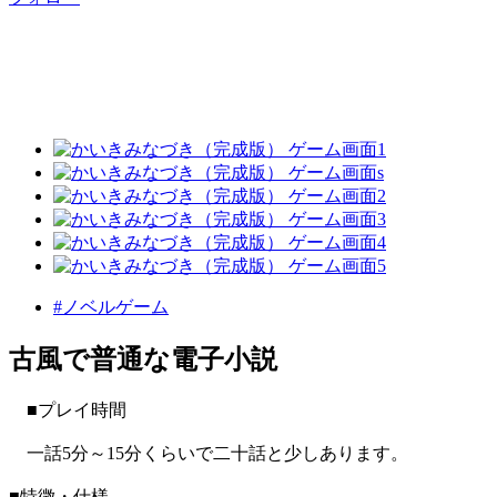
#ノベルゲーム
古風で普通な電子小説
■プレイ時間
一話5分～15分くらいで二十話と少しあります。
■特徴・仕様