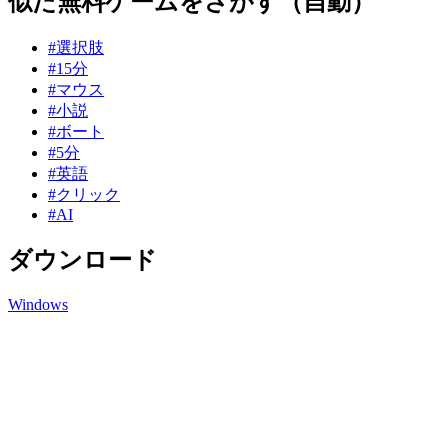
似た無料ゲームをさがす（自動）
#選択肢
#15分
#マウス
#小説
#ボート
#5分
#英語
#クリック
#AI
ダウンロード
Windows