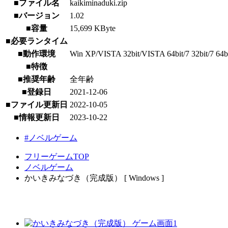
■ファイル名
kaikiminaduki.zip
■バージョン
1.02
■容量
15,699 KByte
■必要ランタイム
■動作環境
Win XP/VISTA 32bit/VISTA 64bit/7 32bit/7 64bit/
■特徴
■推奨年齢
全年齢
■登録日
2021-12-06
■ファイル更新日
2022-10-05
■情報更新日
2023-10-22
#ノベルゲーム
フリーゲームTOP
ノベルゲーム
かいきみなづき（完成版） [ Windows ]