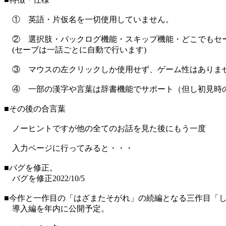
① 英語・片仮名を一切使用していません。
② 選択肢・バックログ機能・スキップ機能・どこでもセ
(セーブは一話ごとに自動で行います)
③ マウスの左クリックしか使用せず、ゲーム性はありま
④ 一部の漢字や言葉は辞書機能でサポート（但し初見時
■その後の合言葉
ノーヒントですが他の全てのお話を見た後にもう一度
入力ページに行ってみると・・・
■バグを修正。
バグを修正2022/10/5
■今作と一作目の「はざまたそがれ」の続編となる三作目「
導入編を年内に公開予定。