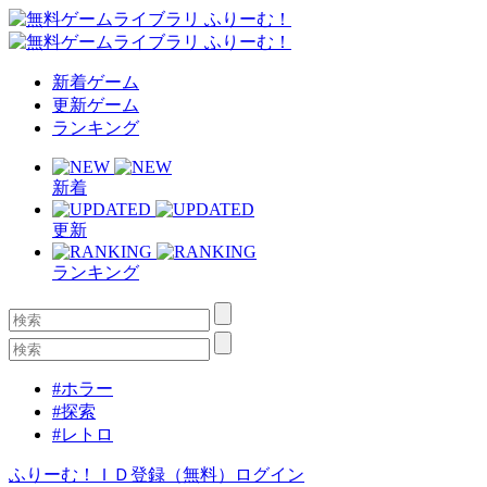
新着ゲーム
更新ゲーム
ランキング
新着
更新
ランキング
#ホラー
#探索
#レトロ
ふりーむ！ＩＤ登録（無料）
ログイン