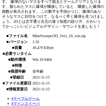
す。 爆弾のないマスをすべて掘るとゲームクリアとなりま
す。掘られたマスに爆弾が隣接していると、隣接した爆弾の
個数が表示されます。 この数字を手掛かりに、爆弾のあり
そうなマスに目印をつけて、なるべく早く爆弾を見つけまし
ょう。2Dとは文字通り次元の違う知恵の絞り方、かわいく
てかっこいいビジュアルデザイン・サウンドを楽しもう！
■ファイル名
MineSweeper3D_Ver1_10_win.zip
■バージョン
1.10
■容量
30,479 KByte
■必要ランタイム
■動作環境
Win 10 64bit
■特徴
■推奨年齢
全年齢
■登録日
2021-11-15
■ファイル更新日
2021-11-15
■情報更新日
2021-11-15
#テーブルゲーム
#マインスイーパ