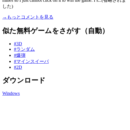
mines so I just cannot click on it to win the game. I s...(省略されま
した)
→もっとコメントを見る
似た無料ゲームをさがす（自動）
#3D
#ランダム
#爆弾
#マインスイーパ
#2D
ダウンロード
Windows