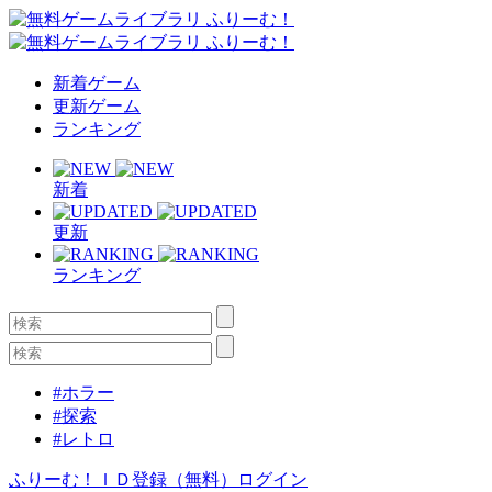
新着ゲーム
更新ゲーム
ランキング
新着
更新
ランキング
#ホラー
#探索
#レトロ
ふりーむ！ＩＤ登録（無料）
ログイン