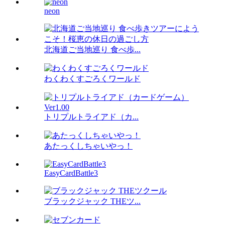
neon
北海道ご当地巡り 食べ歩...
わくわくすごろくワールド
トリプルトライアド（カ...
あたっくしちゃいやっ！
EasyCardBattle3
ブラックジャック THEツ...