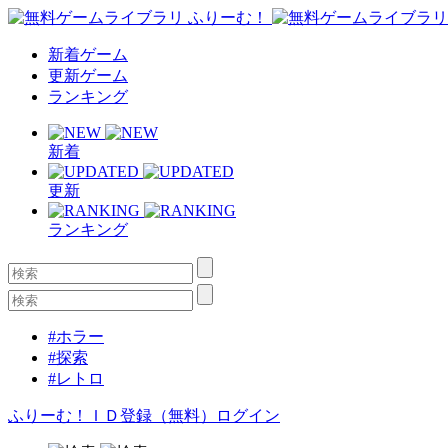
新着ゲーム
更新ゲーム
ランキング
新着
更新
ランキング
#ホラー
#探索
#レトロ
ふりーむ！ＩＤ登録（無料）
ログイン