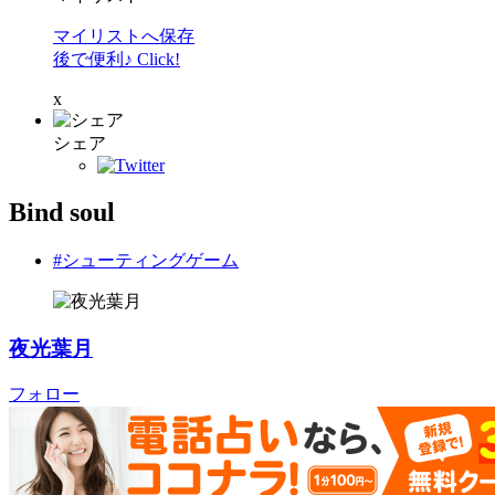
マイリストへ保存
後で便利♪ Click!
x
シェア
Bind soul
#シューティングゲーム
夜光葉月
フォロー