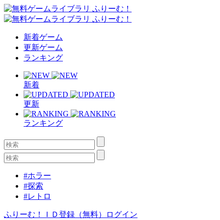
新着ゲーム
更新ゲーム
ランキング
新着
更新
ランキング
#ホラー
#探索
#レトロ
ふりーむ！ＩＤ登録（無料）
ログイン