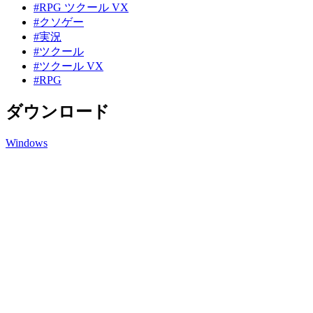
#RPG ツクール VX
#クソゲー
#実況
#ツクール
#ツクール VX
#RPG
ダウンロード
Windows