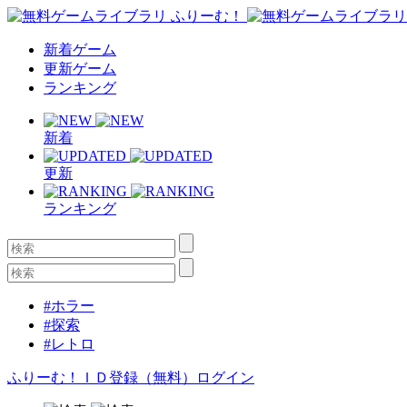
新着ゲーム
更新ゲーム
ランキング
新着
更新
ランキング
#ホラー
#探索
#レトロ
ふりーむ！ＩＤ登録（無料）
ログイン