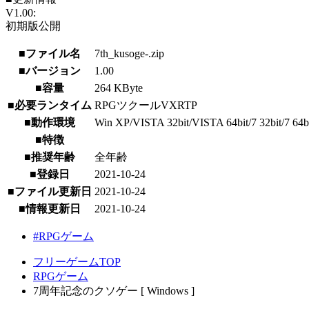
V1.00:
初期版公開
■ファイル名
7th_kusoge-.zip
■バージョン
1.00
■容量
264 KByte
■必要ランタイム
RPGツクールVXRTP
■動作環境
Win XP/VISTA 32bit/VISTA 64bit/7 32bit/7 64bit/
■特徴
■推奨年齢
全年齢
■登録日
2021-10-24
■ファイル更新日
2021-10-24
■情報更新日
2021-10-24
#RPGゲーム
フリーゲームTOP
RPGゲーム
7周年記念のクソゲー [ Windows ]