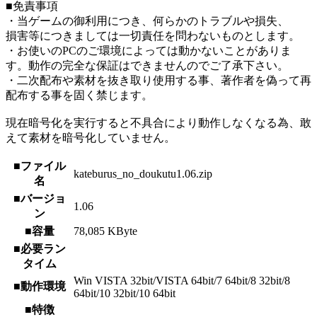
■免責事項
・当ゲームの御利用につき、何らかのトラブルや損失、
損害等につきましては一切責任を問わないものとします。
・お使いのPCのご環境によっては動かないことがありま
す。動作の完全な保証はできませんのでご了承下さい。
・二次配布や素材を抜き取り使用する事、著作者を偽って再
配布する事を固く禁じます。
現在暗号化を実行すると不具合により動作しなくなる為、敢
えて素材を暗号化していません。
■ファイル
kateburus_no_doukutu1.06.zip
名
■バージョ
1.06
ン
■容量
78,085 KByte
■必要ラン
タイム
Win VISTA 32bit/VISTA 64bit/7 64bit/8 32bit/8
■動作環境
64bit/10 32bit/10 64bit
■特徴