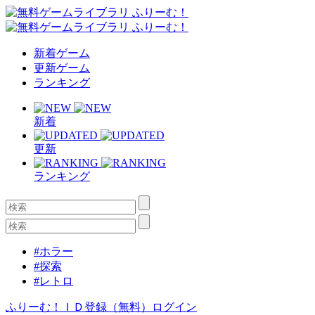
新着ゲーム
更新ゲーム
ランキング
新着
更新
ランキング
#ホラー
#探索
#レトロ
ふりーむ！ＩＤ登録（無料）
ログイン