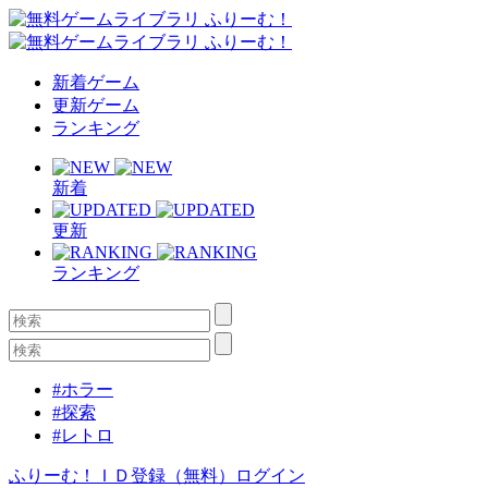
新着ゲーム
更新ゲーム
ランキング
新着
更新
ランキング
#ホラー
#探索
#レトロ
ふりーむ！ＩＤ登録（無料）
ログイン