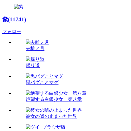
紫(11741)
フォロー
去離ノ月
帰り道
黒パグことマグ
絶望する白銀少女 第八章
彼女の嘘の止まった世界