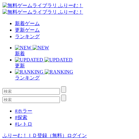
新着ゲーム
更新ゲーム
ランキング
新着
更新
ランキング
#ホラー
#探索
#レトロ
ふりーむ！ＩＤ登録（無料）
ログイン