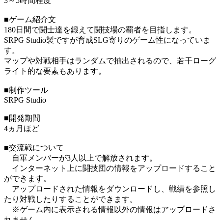
3～5時間程度
■ゲーム紹介文
180日間で闘士達を鍛えて闘技場の覇者を目指します。
SRPG Studio製ですが育成SLG寄りのゲーム性になっていま
す。
マップや対戦相手はランダムで抽出されるので、若干ローグ
ライト的な要素もあります。
■制作ツール
SRPG Studio
■開発期間
4ヵ月ほど
■交流戦について
自軍メンバーが3人以上で解放されます。
インターネット上に闘技団の情報をアップロードすること
ができます。
アップロードされた情報をダウンロードし、戦績を参照し
たり対戦したりすることができます。
※ゲーム内に表示される情報以外の情報はアップロードさ
れません。