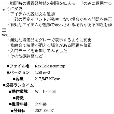
・戦闘時の獲得経験値の制限を鉄人モードのみに適用する
ように変更
・アイテムの説明文を追加
・一部の固定イベントが発生しない場合がある問題を修正
・有効なアイテムが無効で表示される場合がある問題を修
正
ver.1.1
・無効な装備品をグレーで表示するように変更
・修練会で装備が消える場合がある問題を修正
・入門モードを追加してみました
・その他微調整など
■ファイル名
RexColosseum.zip
■バージョン
1.50 rev2
■容量
217,547 KByte
■必要ランタイム
■動作環境
Win 10 64bit
■特徴
■推奨年齢
全年齢
■登録日
2021-06-07