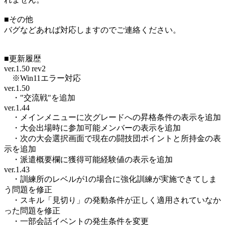
■その他
バグなどあれば対応しますのでご連絡ください。
■更新履歴
ver.1.50 rev2
※Win11エラー対応
ver.1.50
・"交流戦"を追加
ver.1.44
・メインメニューに次グレードへの昇格条件の表示を追加
・大会出場時に参加可能メンバーの表示を追加
・次の大会選択画面で現在の闘技団ポイントと所持金の表
示を追加
・派遣概要欄に獲得可能経験値の表示を追加
ver.1.43
・訓練所のレベルが1の場合に強化訓練が実施できてしま
う問題を修正
・スキル「見切り」の発動条件が正しく適用されていなか
った問題を修正
・一部会話イベントの発生条件を変更