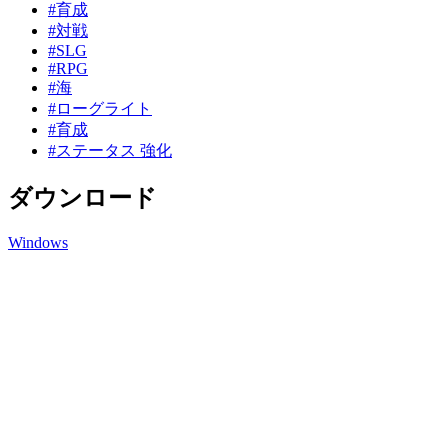
#育成
#対戦
#SLG
#RPG
#海
#ローグライト
#育成
#ステータス 強化
ダウンロード
Windows