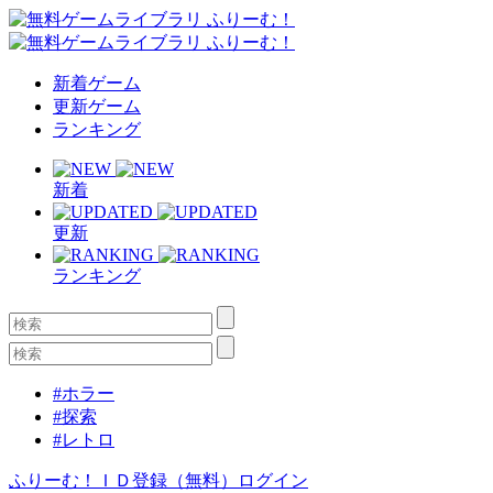
新着ゲーム
更新ゲーム
ランキング
新着
更新
ランキング
#ホラー
#探索
#レトロ
ふりーむ！ＩＤ登録（無料）
ログイン