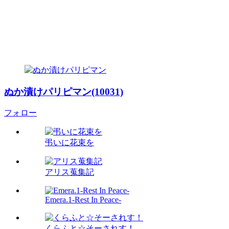
ぬか漬けパリピマン(10031)
フォロー
弔いに花束を
アリス蒐集記
Emera.1-Rest In Peace-
くらふと☆そーされす！