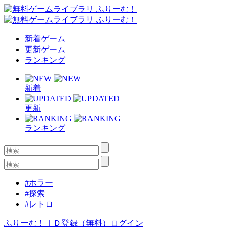
新着ゲーム
更新ゲーム
ランキング
新着
更新
ランキング
#ホラー
#探索
#レトロ
ふりーむ！ＩＤ登録（無料）
ログイン