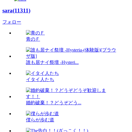
sara(11311)
フォロー
青のＦ
誰も居ナイ祭壇 -Hysteri...
イタイ人たち
婚約破棄！？どうぞどう...
僕らが歩む道