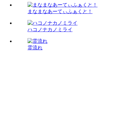
まなまなあーてぃふぁくと！
ハコノナカノミライ
霊流れ