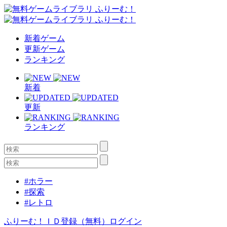
新着ゲーム
更新ゲーム
ランキング
新着
更新
ランキング
#ホラー
#探索
#レトロ
ふりーむ！ＩＤ登録（無料）
ログイン