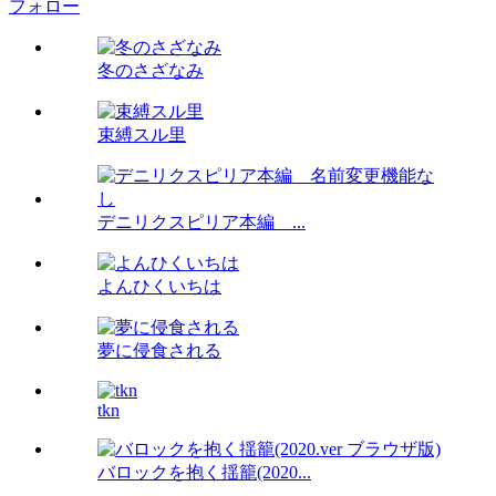
フォロー
冬のさざなみ
束縛スル里
デニリクスピリア本編 ...
よんひくいちは
夢に侵食される
tkn
バロックを抱く揺籠(2020...