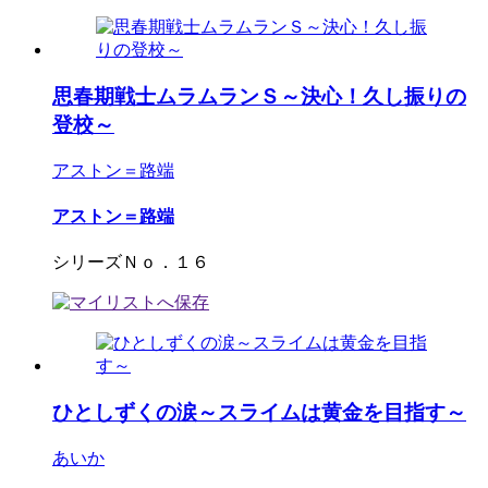
思春期戦士ムラムランＳ～決心！久し振りの
登校～
アストン＝路端
アストン＝路端
シリーズＮｏ．１６
ひとしずくの涙～スライムは黄金を目指す～
あいか