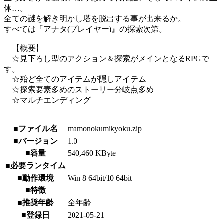
体…。
全ての謎を解き明かし塔を脱出する事が出来るか。
すべては『アナタ(プレイヤー)』の探索次第。
【概要】
☆見下ろし型のアクション＆探索がメインとなるRPGで
す。
☆殆ど全てのアイテムが隠しアイテム
☆探索要素多めのストーリー分岐点多め
☆マルチエンディング
■ファイル名
mamonokumikyoku.zip
■バージョン
1.0
■容量
540,460 KByte
■必要ランタイム
■動作環境
Win 8 64bit/10 64bit
■特徴
■推奨年齢
全年齢
■登録日
2021-05-21