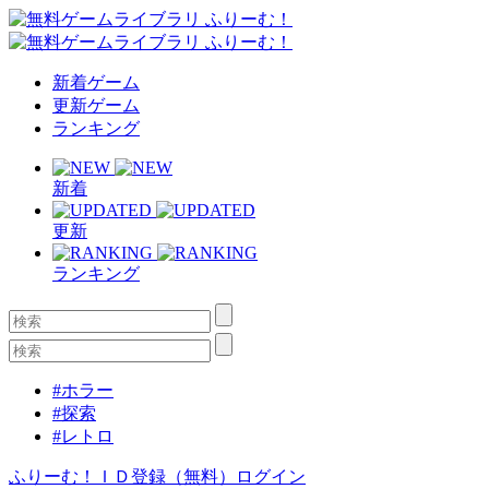
新着ゲーム
更新ゲーム
ランキング
新着
更新
ランキング
#ホラー
#探索
#レトロ
ふりーむ！ＩＤ登録（無料）
ログイン