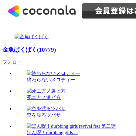
金魚ぱくぱく(10779)
フォロー
終わらないメロディー
死ニ方ノ選ビ方
空を渡るツバサ
ほん呪！durbbing girls ...