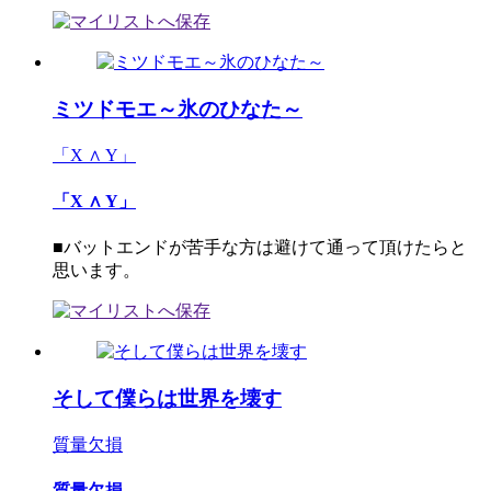
ミツドモエ～氷のひなた～
「X ∧ Y」
「X ∧ Y」
■バットエンドが苦手な方は避けて通って頂けたらと
思います。
そして僕らは世界を壊す
質量欠損
質量欠損