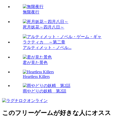
無限夜行
死月妖花～四月八日～
アルティメット・ノベル...
君が見た景色
Heartless Killers
雨やどりの妖精 第2話
このフリーゲームが好きな人にオスス