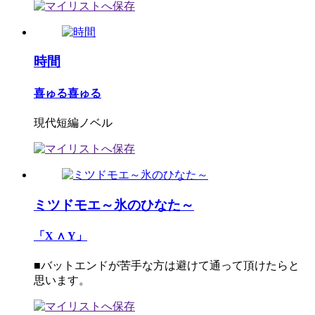
時間
喜ゅる喜ゅる
現代短編ノベル
ミツドモエ～氷のひなた～
「X ∧ Y」
■バットエンドが苦手な方は避けて通って頂けたらと
思います。