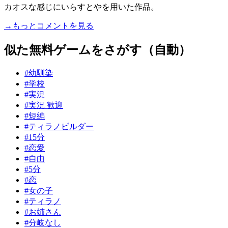
カオスな感じにいらすとやを用いた作品。
→もっとコメントを見る
似た無料ゲームをさがす（自動）
#幼馴染
#学校
#実況
#実況 歓迎
#短編
#ティラノビルダー
#15分
#恋愛
#自由
#5分
#恋
#女の子
#ティラノ
#お姉さん
#分岐なし