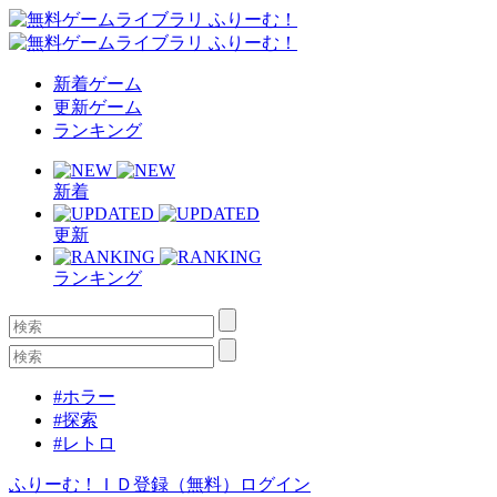
新着ゲーム
更新ゲーム
ランキング
新着
更新
ランキング
#ホラー
#探索
#レトロ
ふりーむ！ＩＤ登録（無料）
ログイン