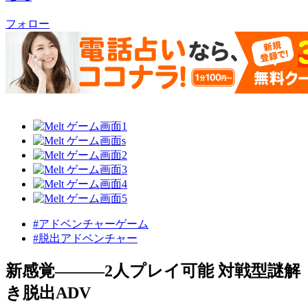
フォロー
#アドベンチャーゲーム
#脱出アドベンチャー
新感覚———2人プレイ可能 対戦型謎解
き脱出ADV