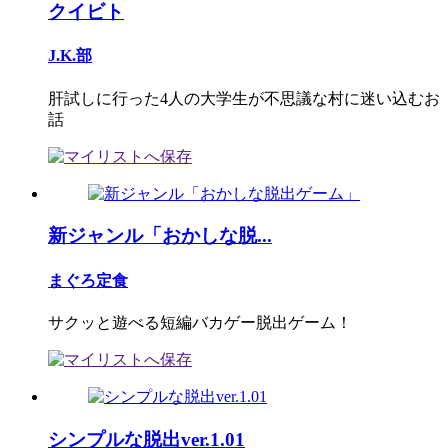
クイビト
J.K.部
肝試しに行った4人の大学生が不思議な村に迷い込むお
話
新ジャンル「おかしな脱...
まぐろ定食
サクッと遊べる短編バカゲー脱出ゲーム！
シンプルな脱出ver.1.01