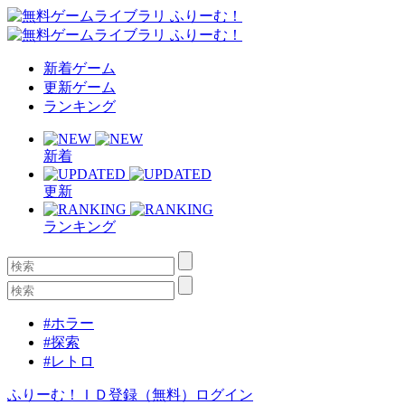
新着ゲーム
更新ゲーム
ランキング
新着
更新
ランキング
#ホラー
#探索
#レトロ
ふりーむ！ＩＤ登録（無料）
ログイン