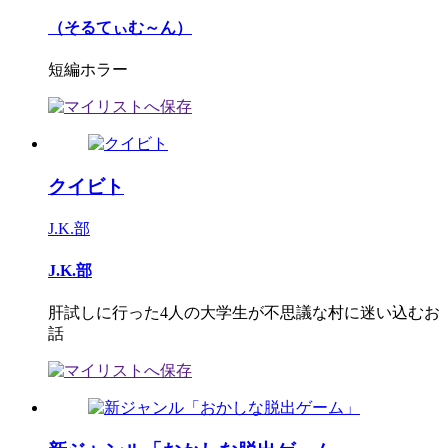
（そるてぃむ～ん）
短編ホラー
クイビト
J.K.部
J.K.部
肝試しに行った4人の大学生が不思議な村に迷い込むお
話