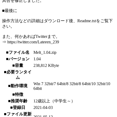
具合を修正しました。
■最後に
操作方法などの詳細はダウンロード後、Readme.txtをご覧下
さい。
また、何かあればTwitterまで。
⇒ https://twitter.com/Lateeen_239
■ファイル名
Melt_1.04.zip
■バージョン
1.04
■容量
238,812 KByte
■必要ランタイ
ム
Win 7 32bit/7 64bit/8 32bit/8 64bit/10 32bit/10
■動作環境
64bit
■特徴
■推奨年齢
12歳以上（中学生～）
■登録日
2021-04-03
■ファイル更新
2021-05-12