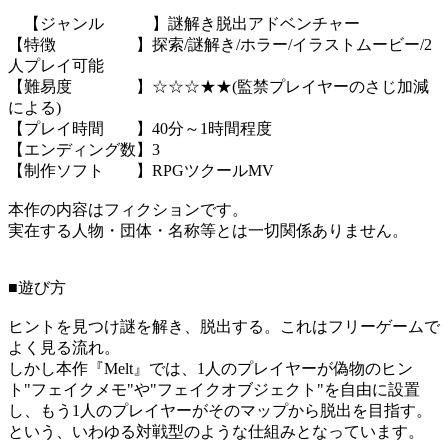
【ジャンル 】謎解き脱出アドベンチャー
【特徴 】探索/謎解き/ホラー/イラストムービー/2
人プレイ可能
【難易度 】☆☆☆★★(監禁プレイヤーのさじ加減
による)
【プレイ時間 】40分～1時間程度
【エンディング数】3
【制作ソフト 】RPGツクールMV
本作の内容はフィクションです。
実在する人物・団体・名称等とは一切関係ありません。
■遊び方
ヒントを見つけ謎を解き、脱出する。これはフリーゲームで
よく見る流れ。
しかし本作『Melt』では、1人のプレイヤーが偽物のヒン
ト"フェイクメモ"や"フェイクオブジェクト"を自由に設置
し、もう1人のプレイヤーがそのマップから脱出を目指す。
という、いわゆる対戦型のような仕組みとなっています。