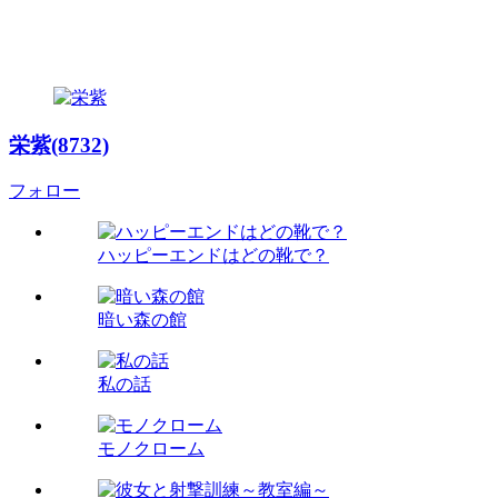
栄紫(8732)
フォロー
ハッピーエンドはどの靴で？
暗い森の館
私の話
モノクローム