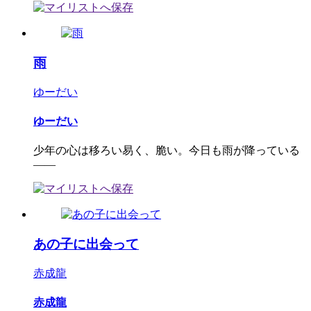
雨
ゆーだい
ゆーだい
少年の心は移ろい易く、脆い。今日も雨が降っている
――
あの子に出会って
赤成龍
赤成龍