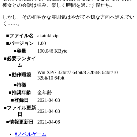
彼女との会話は弾み、楽しく時間を過ごす僕たち。
しかし、その和やかな雰囲気はやがて不穏な方向へ進んでい
く……。
■ファイル名
akatuki.zip
■バージョン
1.00
■容量
190,046 KByte
■必要ランタイ
ム
Win XP/7 32bit/7 64bit/8 32bit/8 64bit/10
■動作環境
32bit/10 64bit
■特徴
■推奨年齢
全年齢
■登録日
2021-04-03
■ファイル更新
2021-04-03
日
■情報更新日
2021-04-06
#ノベルゲーム