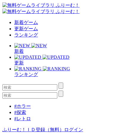
新着ゲーム
更新ゲーム
ランキング
新着
更新
ランキング
#ホラー
#探索
#レトロ
ふりーむ！ＩＤ登録（無料）
ログイン