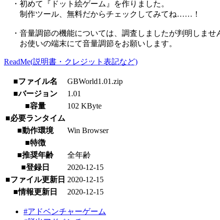
・初めて『ドット絵ゲーム』を作りました。
制作ツール、無料だからチェックしてみてね……！
・音量調節の機能については、調査しましたが判明しませ
お使いの端末にて音量調節をお願いします。
ReadMe(説明書・クレジット表記など)
■ファイル名
GBWorld1.01.zip
■バージョン
1.01
■容量
102 KByte
■必要ランタイム
■動作環境
Win Browser
■特徴
■推奨年齢
全年齢
■登録日
2020-12-15
■ファイル更新日
2020-12-15
■情報更新日
2020-12-15
#アドベンチャーゲーム