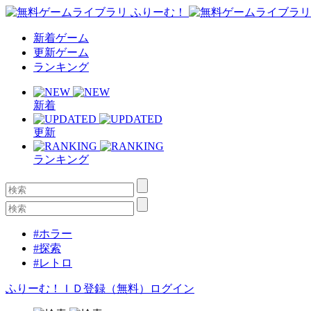
新着ゲーム
更新ゲーム
ランキング
新着
更新
ランキング
#ホラー
#探索
#レトロ
ふりーむ！ＩＤ登録（無料）
ログイン