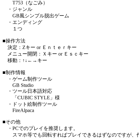
T753（なごみ）
・ジャンル
GB風シンプル脱出ゲーム
・エンディング
１つ
■操作方法
決定：Zキー or Ｅｎｔｅｒキー
メニュー開閉：Ｘキー or Ｅｓｃキー
移動：↑↓←→キー
■制作情報
・ゲーム制作ツール
GB Studio
・ツール日本語対応
「CUBIC STYLE」様
・ドット絵制作ツール
FireAlpaca
■その他
・PCでのプレイを推奨します。
スマホ等でも回転すればプレイできるはずなのですが、作