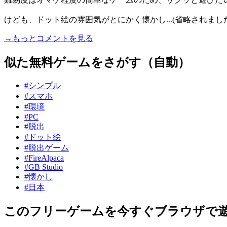
けども、ドット絵の雰囲気がとにかく懐かし...(省略されました
→もっとコメントを見る
似た無料ゲームをさがす（自動）
#シンプル
#スマホ
#環境
#PC
#脱出
#ドット絵
#脱出ゲーム
#FireAlpaca
#GB Studio
#懐かし
#日本
このフリーゲームを今すぐブラウザで