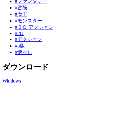
#ファンタジー
#冒険
#魔王
#モンスター
#２Ｄ アクション
#2D
#アクション
#α版
#懐かし
ダウンロード
Windows