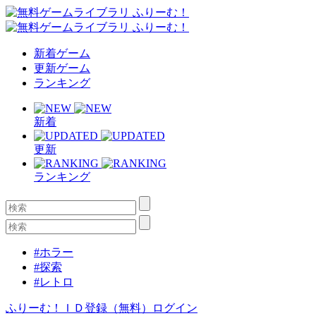
新着ゲーム
更新ゲーム
ランキング
新着
更新
ランキング
#ホラー
#探索
#レトロ
ふりーむ！ＩＤ登録（無料）
ログイン