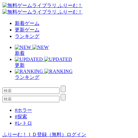
新着ゲーム
更新ゲーム
ランキング
新着
更新
ランキング
#ホラー
#探索
#レトロ
ふりーむ！ＩＤ登録（無料）
ログイン