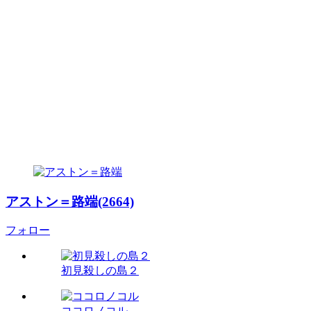
アストン＝路端(2664)
フォロー
初見殺しの島２
ココロノコル