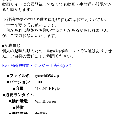
動画サイトに会員登録してなくても動画・生放送が閲覧でき
ると助かります。
※ 誹謗中傷や作品の世界観を壊すものはお控えください。
マナーを守ってお願いします。
（何かあれば削除をお願いすることがあるかもしれません
が、ご協力お願いいたします）
■免責事項
個人の趣味活動のため、動作や内容について保証はありませ
ん。ご自身の責任にてご利用ください。
ReadMe(説明書・クレジット表記など)
■ファイル名
gotochi054.zip
■バージョン
1.00
■容量
113,241 KByte
■必要ランタイム
■動作環境
Win Browser
■特徴
■推奨年齢
全年齢