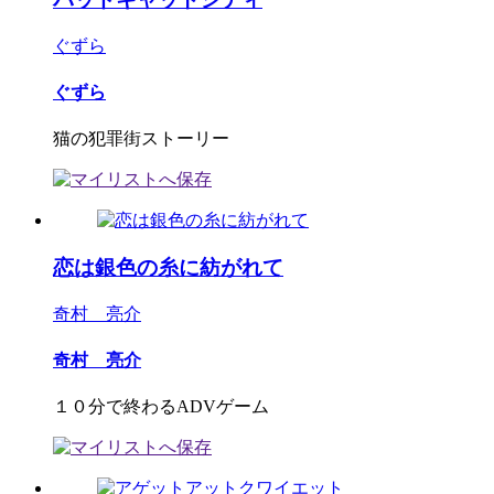
ぐずら
ぐずら
猫の犯罪街ストーリー
恋は銀色の糸に紡がれて
奇村 亮介
奇村 亮介
１０分で終わるADVゲーム