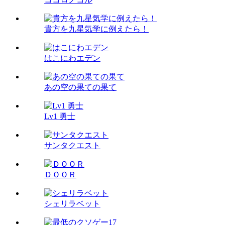
貴方を九星気学に例えたら！
はこにわエデン
あの空の果ての果て
Lv1 勇士
サンタクエスト
ＤＯＯＲ
シェリラベット