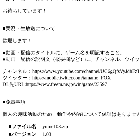
お待ちしています！
■実況・生放送について
歓迎します！
●動画・配信のタイトルに、ゲーム名を明記すること。
●動画・配信の説明文（概要欄など）に、チャンネル、ツイッ
チャンネル：https://www.youtube.com/channel/UC6gQfsVyJdhFzT-
ツイッター：https://mobile.twitter.com/tamamo_FOX
DL先URL:https://www.freem.ne.jp/win/game/23597
■免責事項
個人の趣味活動のため、動作や内容について保証はありませ
■ファイル名
yume103.zip
■バージョン
1.03