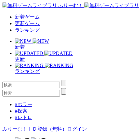
新着ゲーム
更新ゲーム
ランキング
新着
更新
ランキング
#ホラー
#探索
#レトロ
ふりーむ！ＩＤ登録（無料）
ログイン