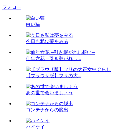
フォロー
白い猫
今日も私は夢をみる
仙年六花 ─引き継がれし...
【ブラウザ版】フサの大...
あの世で会いましょう
コンテナからの脱出
ハイケイ