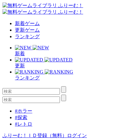
新着ゲーム
更新ゲーム
ランキング
新着
更新
ランキング
#ホラー
#探索
#レトロ
ふりーむ！ＩＤ登録（無料）
ログイン