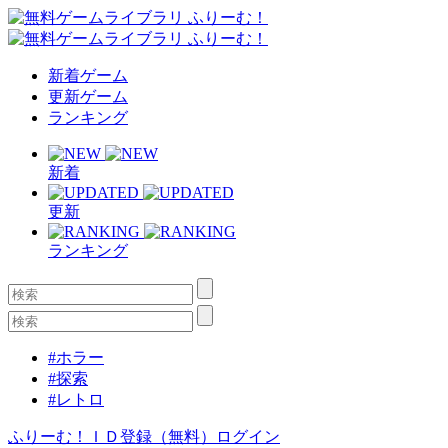
新着ゲーム
更新ゲーム
ランキング
新着
更新
ランキング
#ホラー
#探索
#レトロ
ふりーむ！ＩＤ登録（無料）
ログイン