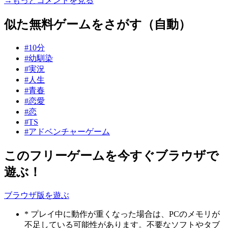
→もっとコメントを見る
似た無料ゲームをさがす（自動）
#10分
#幼馴染
#実況
#人生
#青春
#恋愛
#恋
#TS
#アドベンチャーゲーム
このフリーゲームを今すぐブラウザで
遊ぶ！
ブラウザ版を遊ぶ
* プレイ中に動作が重くなった場合は、PCのメモリが
不足している可能性があります。不要なソフトやタブ