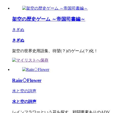
架空の歴史ゲーム ～帝国司書編～
きぎぬ
きぎぬ
架空の世界史用語集、待望(？)のゲーム(？)化！
Rain◇Flower
水と空の詩声
水と空の詩声
レインフラワーという花を探す、戦闘要素ありのADV