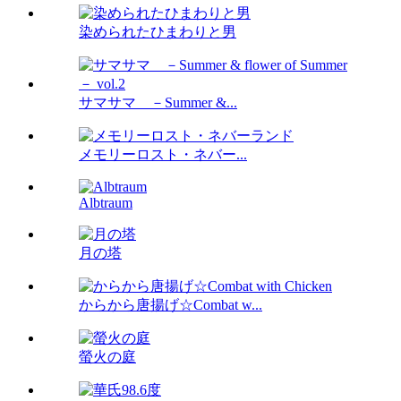
染められたひまわりと男
サマサマ －Summer &...
メモリーロスト・ネバー...
Albtraum
月の塔
からから唐揚げ☆Combat w...
螢火の庭