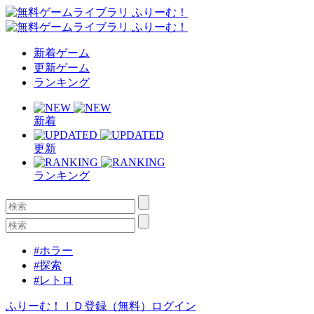
新着ゲーム
更新ゲーム
ランキング
新着
更新
ランキング
#ホラー
#探索
#レトロ
ふりーむ！ＩＤ登録（無料）
ログイン