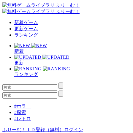
新着ゲーム
更新ゲーム
ランキング
新着
更新
ランキング
#ホラー
#探索
#レトロ
ふりーむ！ＩＤ登録（無料）
ログイン