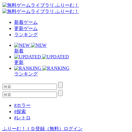
新着ゲーム
更新ゲーム
ランキング
新着
更新
ランキング
#ホラー
#探索
#レトロ
ふりーむ！ＩＤ登録（無料）
ログイン