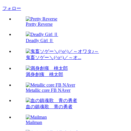
フォロー
Pretty Reverse
Deadly Girl Ⅱ
鬼畜ソゲー＼(^o^)／～オ...
満身創痍 桃太郎
Metallic core FB NAver
血の鎮魂歌 青の勇者
Mailman