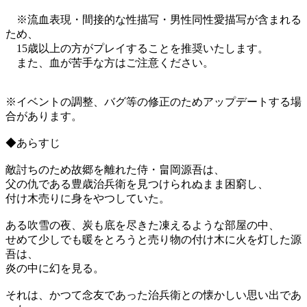
※流血表現・間接的な性描写・男性同性愛描写が含まれる
ため、
15歳以上の方がプレイすることを推奨いたします。
また、血が苦手な方はご注意ください。
※イベントの調整、バグ等の修正のためアップデートする場
合があります。
◆あらすじ
敵討ちのため故郷を離れた侍・畠岡源吾は、
父の仇である豊歳治兵衛を見つけられぬまま困窮し、
付け木売りに身をやつしていた。
ある吹雪の夜、炭も底を尽きた凍えるような部屋の中、
せめて少しでも暖をとろうと売り物の付け木に火を灯した源
吾は、
炎の中に幻を見る。
それは、かつて念友であった治兵衛との懐かしい思い出であ