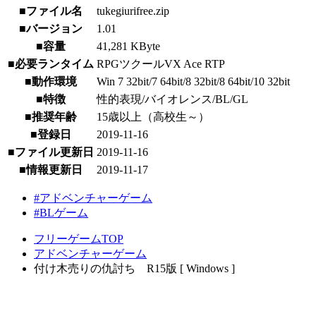
■ファイル名
tukegiurifree.zip
■バージョン
1.01
■容量
41,281 KByte
■必要ランタイム
RPGツクールVX Ace RTP
■動作環境
Win 7 32bit/7 64bit/8 32bit/8 64bit/10 32bit
■特徴
性的表現/バイオレンス/BL/GL
■推奨年齢
15歳以上（高校生～）
■登録日
2019-11-16
■ファイル更新日
2019-11-16
■情報更新日
2019-11-17
#アドベンチャーゲーム
#BLゲーム
フリーゲームTOP
アドベンチャーゲーム
付け木売りの仇討ち R15版 [ Windows ]