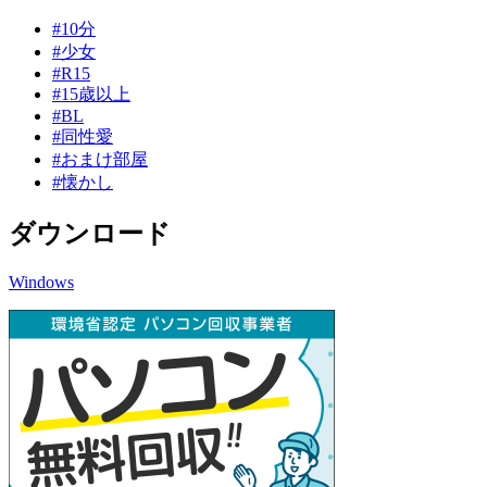
#10分
#少女
#R15
#15歳以上
#BL
#同性愛
#おまけ部屋
#懐かし
ダウンロード
Windows