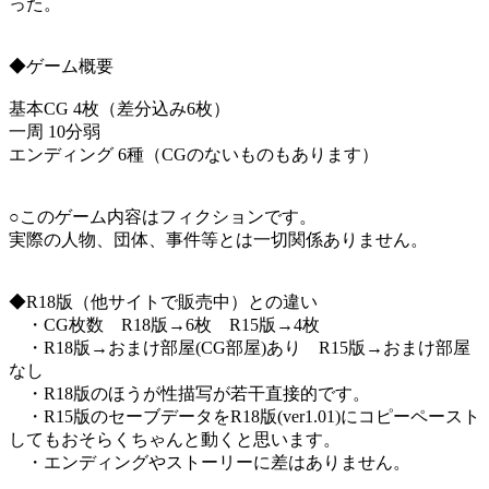
った。
◆ゲーム概要
基本CG 4枚（差分込み6枚）
一周 10分弱
エンディング 6種（CGのないものもあります）
○このゲーム内容はフィクションです。
実際の人物、団体、事件等とは一切関係ありません。
◆R18版（他サイトで販売中）との違い
・CG枚数 R18版→6枚 R15版→4枚
・R18版→おまけ部屋(CG部屋)あり R15版→おまけ部屋
なし
・R18版のほうが性描写が若干直接的です。
・R15版のセーブデータをR18版(ver1.01)にコピーペースト
してもおそらくちゃんと動くと思います。
・エンディングやストーリーに差はありません。