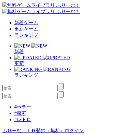
新着ゲーム
更新ゲーム
ランキング
新着
更新
ランキング
#ホラー
#探索
#レトロ
ふりーむ！ＩＤ登録（無料）
ログイン