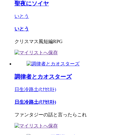
聖夜にソイヤ
いとう
いとう
クリスマス風短編RPG
調律者とカオスターズ
日生冷路土(ﾋﾅｾﾋﾛﾄ)
日生冷路土(ﾋﾅｾﾋﾛﾄ)
ファンタジーの話と言ったらこれ