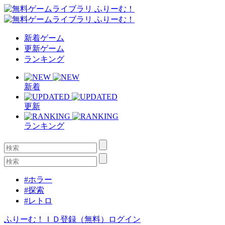
新着ゲーム
更新ゲーム
ランキング
新着
更新
ランキング
#ホラー
#探索
#レトロ
ふりーむ！ＩＤ登録（無料）
ログイン