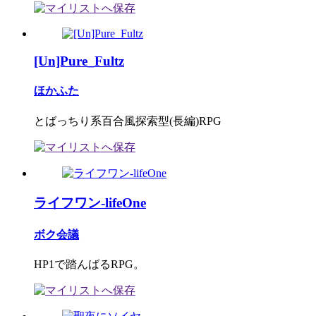
[Un]Pure_Fultz
ほかふた
とばっちり系百合風探索型(長編)RPG
ライフワン-lifeOne
ボク会議
HP1で踏んばるRPG。