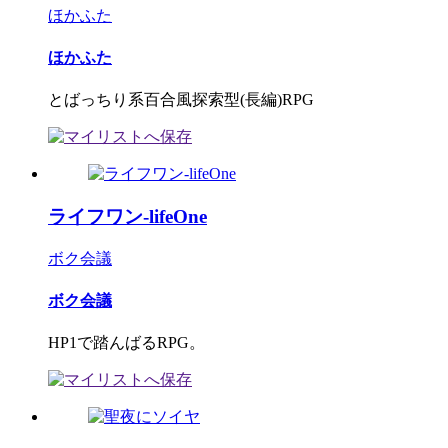
ほかふた
ほかふた
とばっちり系百合風探索型(長編)RPG
ライフワン-lifeOne
ボク会議
ボク会議
HP1で踏んばるRPG。