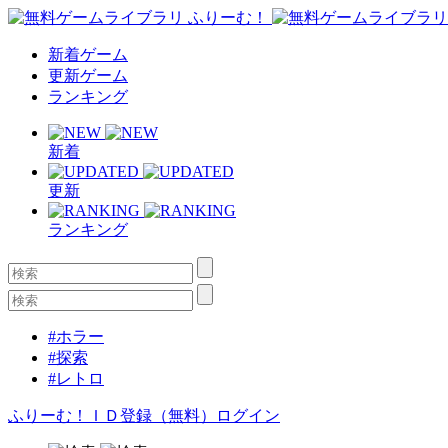
新着ゲーム
更新ゲーム
ランキング
新着
更新
ランキング
#ホラー
#探索
#レトロ
ふりーむ！ＩＤ登録（無料）
ログイン