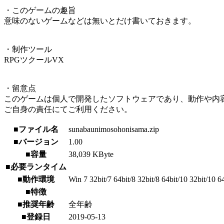
・このゲームの趣旨
意味のないゲームなどは無いとだけ書いておきます。
・制作ツール
RPGツクールVX
・留意点
このゲームは個人で開発したソフトウェアであり、動作や内
ご自身の責任にてご利用ください。
■ファイル名
sunabaunimosohonisama.zip
■バージョン
1.00
■容量
38,039 KByte
■必要ランタイム
■動作環境
Win 7 32bit/7 64bit/8 32bit/8 64bit/10 32bit/10 6
■特徴
■推奨年齢
全年齢
■登録日
2019-05-13