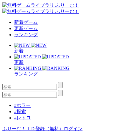
新着ゲーム
更新ゲーム
ランキング
新着
更新
ランキング
#ホラー
#探索
#レトロ
ふりーむ！ＩＤ登録（無料）
ログイン