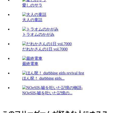
愛しのサラ
大人の童話
トラオムのかがみ
だれかさんの1日 vol.7000
最終電車
ほん呪！ durbbing girls...
NOeSIS-嘘を吐いた記憶の...