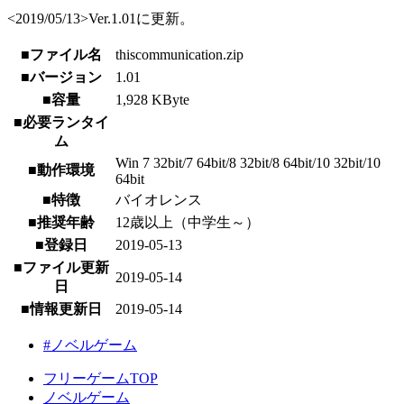
<2019/05/13>Ver.1.01に更新。
■ファイル名
thiscommunication.zip
■バージョン
1.01
■容量
1,928 KByte
■必要ランタイ
ム
Win 7 32bit/7 64bit/8 32bit/8 64bit/10 32bit/10
■動作環境
64bit
■特徴
バイオレンス
■推奨年齢
12歳以上（中学生～）
■登録日
2019-05-13
■ファイル更新
2019-05-14
日
■情報更新日
2019-05-14
#ノベルゲーム
フリーゲームTOP
ノベルゲーム