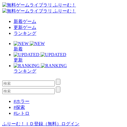
新着ゲーム
更新ゲーム
ランキング
新着
更新
ランキング
#ホラー
#探索
#レトロ
ふりーむ！ＩＤ登録（無料）
ログイン