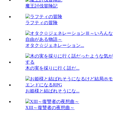
魔王討伐冒険記
ラフティの冒険
オタク☆ジェネレーション...
木の実を採りに行く話だ...
お姫様と結ばれそうにな...
XIII～復讐者の夜想曲～