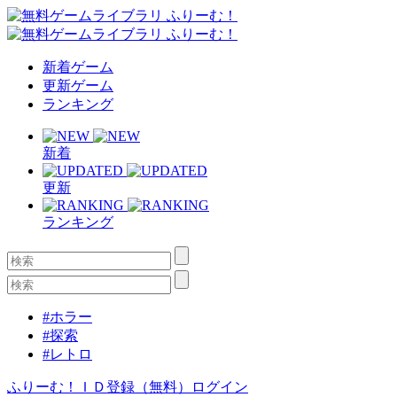
新着ゲーム
更新ゲーム
ランキング
新着
更新
ランキング
#ホラー
#探索
#レトロ
ふりーむ！ＩＤ登録（無料）
ログイン