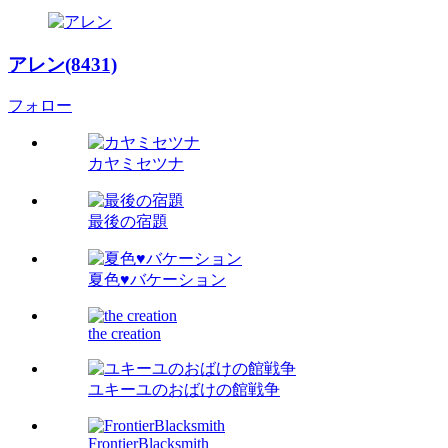
アレン(8431)
フォロー
カヤミセツナ
最後の宿題
夏色♥バケーション
the creation
ユキーユのおばけの館戦争
FrontierBlacksmith