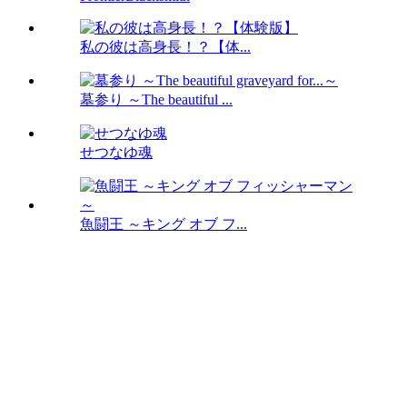
私の彼は高身長！？【体...
墓参り ～The beautiful ...
せつなゆ魂
魚闘王 ～キング オブ フ...