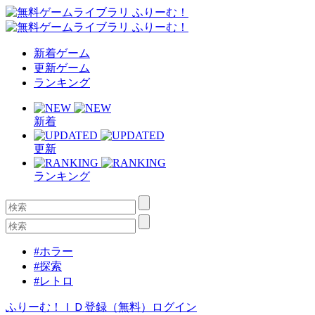
新着ゲーム
更新ゲーム
ランキング
新着
更新
ランキング
#ホラー
#探索
#レトロ
ふりーむ！ＩＤ登録（無料）
ログイン