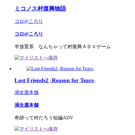
ミコノス村復興物語
コロ@ころり
コロ@ころり
半放置系 なんちゃって村復興ＡＤＶゲーム
Lost Friends2 -Reason for Tears-
渦女屋本舗
渦女屋本舗
奇跡って何だろう短編ADV