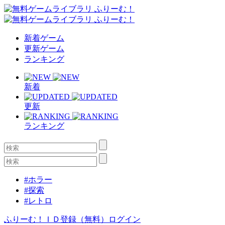
新着ゲーム
更新ゲーム
ランキング
新着
更新
ランキング
#ホラー
#探索
#レトロ
ふりーむ！ＩＤ登録（無料）
ログイン