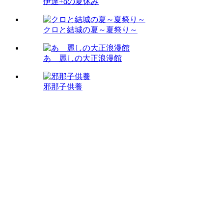
伊達+αの夏休み
クロと結城の夏～夏祭り～
あゝ麗しの大正浪漫館
邪那子供養