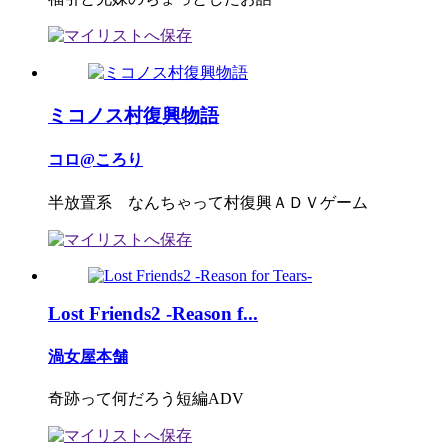
ミコノス村復興物語
コロ@ころり
半放置系 なんちゃって村復興ＡＤＶゲーム
Lost Friends2 -Reason f...
渦女屋本舗
奇跡って何だろう短編ADV