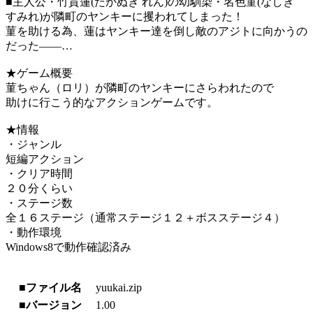
■主人公・竹貫蓮(たかぬき れん)の幼馴染・名色菫(なしき
すみれ)が隣町のヤンキーに攫われてしまった！
菫を助ける為、蓮はヤンキー達を倒し敵のアジトに向かうの
だった――…
★ゲーム概要
菫ちゃん（ロリ）が隣町のヤンキーにさらわれたので
助けに行こう的なアクションゲームです。
★情報
・ジャンル
短編アクション
・クリア時間
２０分くらい
・ステージ数
全１６ステージ（通常ステージ１２＋ボスステージ４）
・動作環境
Windows8で動作確認済み
■ファイル名
yuukai.zip
■バージョン
1.00