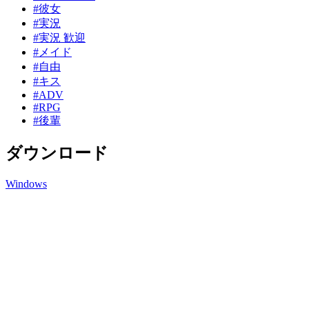
#彼女
#実況
#実況 歓迎
#メイド
#自由
#キス
#ADV
#RPG
#後輩
ダウンロード
Windows