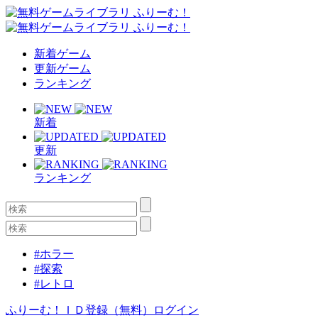
新着ゲーム
更新ゲーム
ランキング
新着
更新
ランキング
#ホラー
#探索
#レトロ
ふりーむ！ＩＤ登録（無料）
ログイン