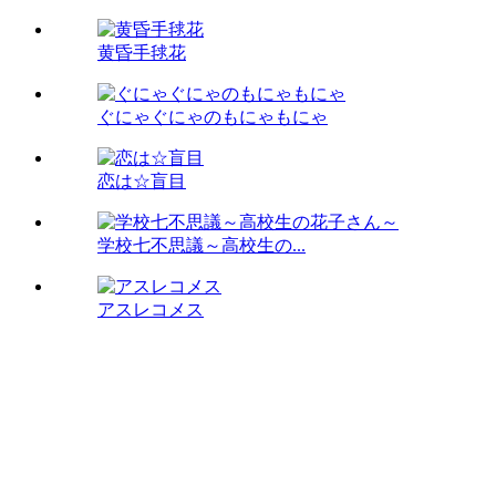
黄昏手毬花
ぐにゃぐにゃのもにゃもにゃ
恋は☆盲目
学校七不思議～高校生の...
アスレコメス