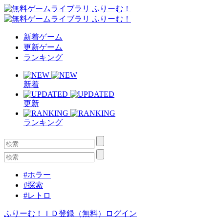
新着ゲーム
更新ゲーム
ランキング
新着
更新
ランキング
#ホラー
#探索
#レトロ
ふりーむ！ＩＤ登録（無料）
ログイン