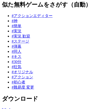
似た無料ゲームをさがす（自動）
#アクションエディター
#神
#簡単
#実況
#実況 歓迎
#ステージ
#弾幕
#同人
#キス
#30分
#狂気
#オリジナル
#アクション
#初心者
#難易度 変更
ダウンロード