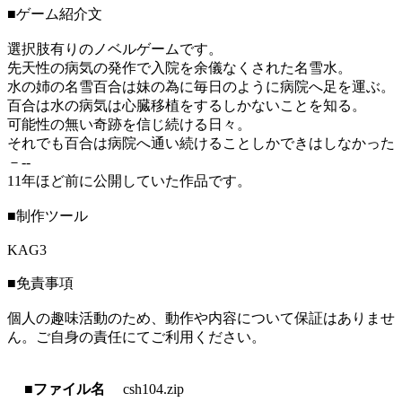
■ゲーム紹介文
選択肢有りのノベルゲームです。
先天性の病気の発作で入院を余儀なくされた名雪水。
水の姉の名雪百合は妹の為に毎日のように病院へ足を運ぶ。
百合は水の病気は心臓移植をするしかないことを知る。
可能性の無い奇跡を信じ続ける日々。
それでも百合は病院へ通い続けることしかできはしなかった
－--
11年ほど前に公開していた作品です。
■制作ツール
KAG3
■免責事項
個人の趣味活動のため、動作や内容について保証はありませ
ん。ご自身の責任にてご利用ください。
■ファイル名
csh104.zip