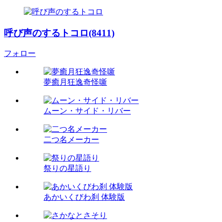
呼び声のするトコロ(8411)
フォロー
夢癒月狂逸奇怪噺
ムーン・サイド・リバー
二つ名メーカー
祭りの星語り
あかいくびわ刹 体験版