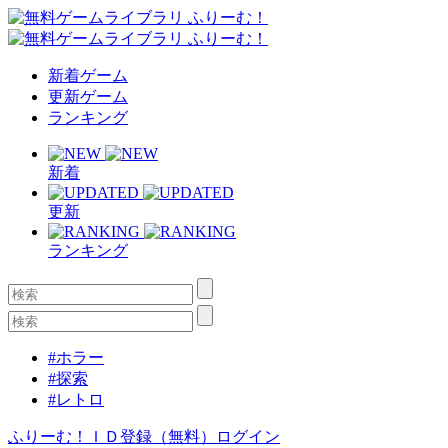
新着ゲーム
更新ゲーム
ランキング
新着
更新
ランキング
#ホラー
#探索
#レトロ
ふりーむ！ＩＤ登録（無料）
ログイン