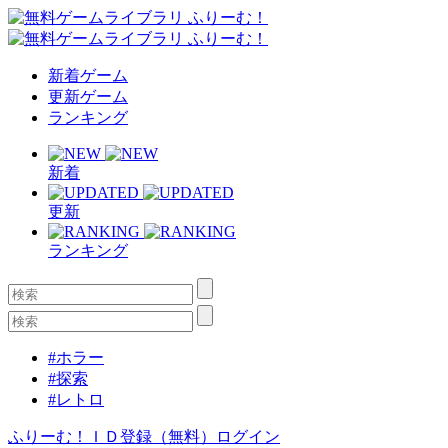
新着ゲーム
更新ゲーム
ランキング
新着
更新
ランキング
#ホラー
#探索
#レトロ
ふりーむ！ＩＤ登録（無料）
ログイン