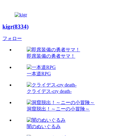
kigr(8334)
フォロー
即席装備の勇者サマ！
一本道RPG
クライデス-cry death-
洞窟脱出！～ニーの小冒険～
闇のぬいぐるみ